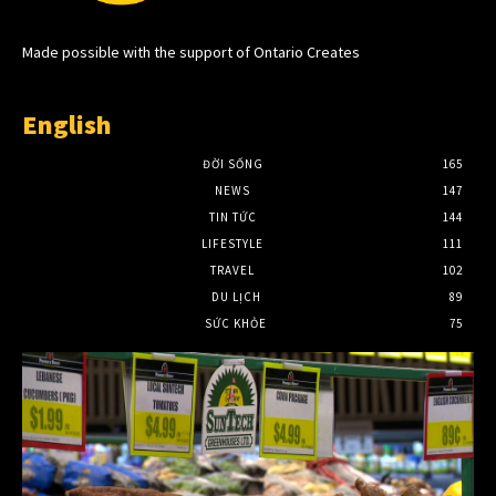
Made possible with the support of Ontario Creates
English
ĐỜI SỐNG
165
NEWS
147
TIN TỨC
144
LIFESTYLE
111
TRAVEL
102
DU LỊCH
89
SỨC KHỎE
75