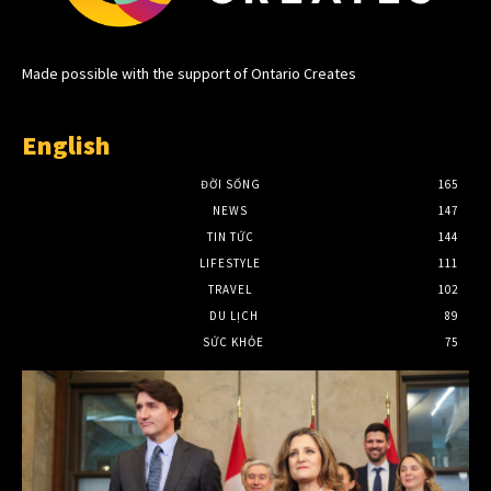
Made possible with the support of Ontario Creates
English
ĐỜI SỐNG
165
NEWS
147
TIN TỨC
144
LIFESTYLE
111
TRAVEL
102
DU LỊCH
89
SỨC KHỎE
75