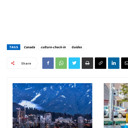
TAGS
Canada
culture-check-in
Guides
Share