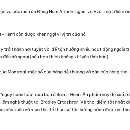
hục vụ các món ăn Đông Nam Á thơm ngon, và Eva , một điểm ăn
-Henri còn được khen ngợi vì vị trí của nó.
 trở thành nơi tuyệt vời để tận hưởng nhiều hoạt động ngoài tr
o đến dã ngoại (nếu bạn thích không khí yên tĩnh hơn).
 của Montreal, một số cửa hàng dễ thương và các cửa hàng thời
 “ngày hoàn hảo” của bạn ở Saint-Henri. Ấn phẩm này đề xuất 
 lãm nghệ thuật tại Bradley Ertaskiran. Về thời điểm tốt nhất 
ữa mùa xuân và mùa thu để thực sự tận hưởng cảnh đẹp, âm tha