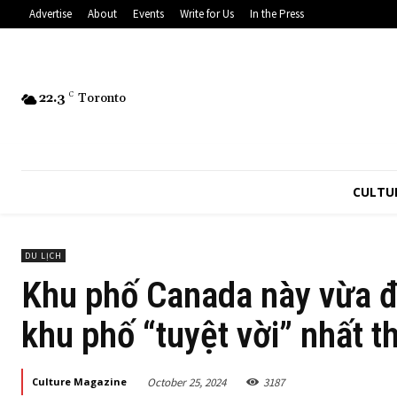
Advertise
About
Events
Write for Us
In the Press
22.3
C
Toronto
CULTU
DU LỊCH
Khu phố Canada này vừa đ
khu phố “tuyệt vời” nhất th
October 25, 2024
3187
Culture Magazine