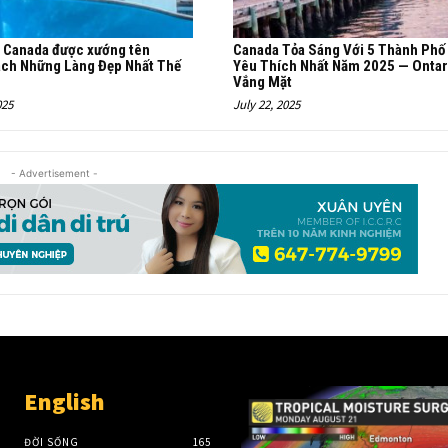
a Canada được xướng tên
Canada Tỏa Sáng Với 5 Thành Phố
ách Những Làng Đẹp Nhất Thế
Yêu Thích Nhất Năm 2025 — Ontar
Vắng Mặt
025
July 22, 2025
- Advertisement -
English
ĐỜI SỐNG
165