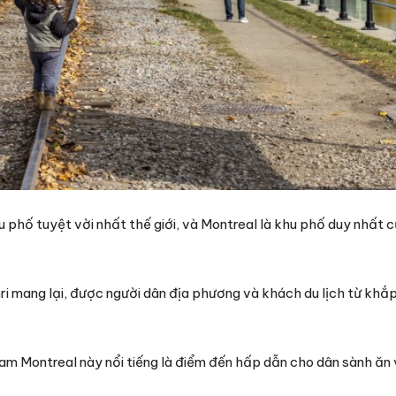
 phố tuyệt vời nhất thế giới, và Montreal là khu phố duy nhất
ri mang lại, được người dân địa phương và khách du lịch từ kh
m Montreal này nổi tiếng là điểm đến hấp dẫn cho dân sành ăn 