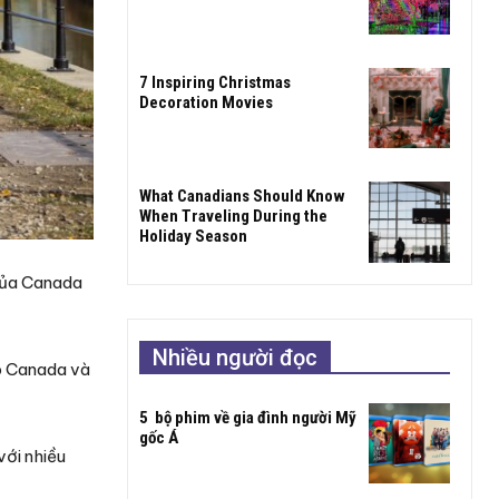
7 Inspiring Christmas
Decoration Movies
What Canadians Should Know
When Traveling During the
Holiday Season
 của Canada
Nhiều người đọc
ắp Canada và
5 bộ phim về gia đình người Mỹ
gốc Á
với nhiều