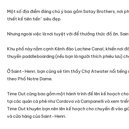
Một số địa điểm đáng chú ý bao gồm Satay Brothers, nơi p
thiết kế tiên tiến” siêu đẹp.
Nhưng ngoài việc là nơi tuyệt vời để thưởng thức đồ ăn, Saint
Khu phố này nằm cạnh Kênh đào Lachine Canal, khiến nơi đây
thuyền paddleboarding (nếu bạn là người thích phiêu lưu) ch
Ở Saint-Henri, bạn cũng sẽ tìm thấy Chợ Atwater nổi tiếng
theo Phố Notre Dame.
Time Out cũng bao gồm một hành trình để lên kế hoạch cho
tại các quán cà phê như Cordova và Campanelli và xem triển
Time Out khuyên bạn nên lên kế hoạch cho chuyến đi vào gi
và cửa hàng của Saint-Henri.