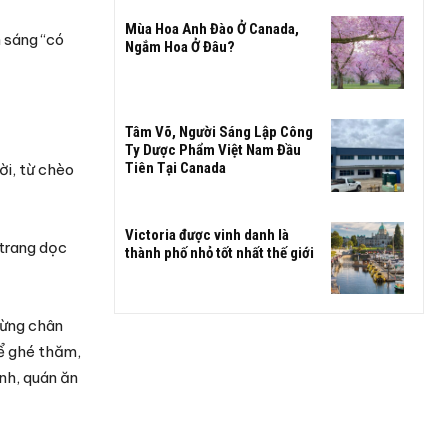
Mùa Hoa Anh Đào Ở Canada,
 sáng “có
Ngắm Hoa Ở Đâu?
Tâm Võ, Người Sáng Lập Công
Ty Dược Phẩm Việt Nam Đầu
Tiên Tại Canada
ời, từ chèo
Victoria được vinh danh là
 trang dọc
thành phố nhỏ tốt nhất thế giới
dừng chân
để ghé thăm,
nh, quán ăn