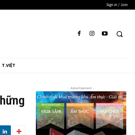
Sign in / Join
T.VIỆT
- Advertisement -
những