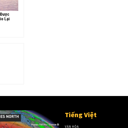
 Được
io Lại
Tiếng Việt
VĂN HÓA