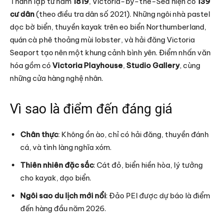
Thành lập từ năm
1819
, Victoria-by-the-Sea hiện có
139
cư dân
(theo điều tra dân số 2021). Những ngôi nhà pastel
dọc bờ biển, thuyền kayak trên eo biển Northumberland,
quán cà phê thoảng mùi lobster, và hải đăng Victoria
Seaport tạo nên một khung cảnh bình yên. Điểm nhấn văn
hóa gồm có
Victoria Playhouse
,
Studio Gallery
, cùng
những cửa hàng nghệ nhân.
Vì sao là điểm đến đáng giá
Chân thực
: Không ồn ào, chỉ có hải đăng, thuyền đánh
cá, và tình làng nghĩa xóm.
Thiên nhiên đặc sắc
: Cát đỏ, biển hiền hòa, lý tưởng
cho kayak, dạo biển.
Ngôi sao du lịch mới nổi
: Đảo PEI được dự báo là điểm
đến hàng đầu năm 2026.