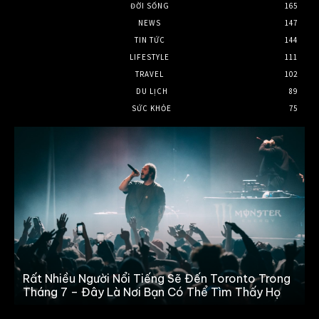
ĐỜI SỐNG
165
NEWS
147
TIN TỨC
144
LIFESTYLE
111
TRAVEL
102
DU LỊCH
89
SỨC KHỎE
75
Rất Nhiều Người Nổi Tiếng Sẽ Đến Toronto Trong
Tháng 7 – Đây Là Nơi Bạn Có Thể Tìm Thấy Họ
n