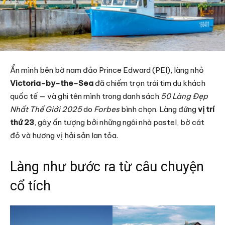
Ẩn mình bên bờ nam đảo Prince Edward (PEI), làng nhỏ
Victoria-by-the-Sea
đã chiếm trọn trái tim du khách
quốc tế — và ghi tên mình trong danh sách
50 Làng Đẹp
Nhất Thế Giới 2025
do
Forbes
bình chọn. Làng đứng
vị trí
thứ 23
, gây ấn tượng bởi những ngôi nhà pastel, bờ cát
đỏ và hương vị hải sản lan tỏa.
Làng như bước ra từ câu chuyện
cổ tích