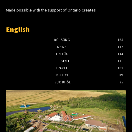
Made possible with the support of Ontario Creates
English
ĐỜI SỐNG
165
NEWS
147
TIN TỨC
144
LIFESTYLE
111
TRAVEL
102
DU LỊCH
89
SỨC KHỎE
75