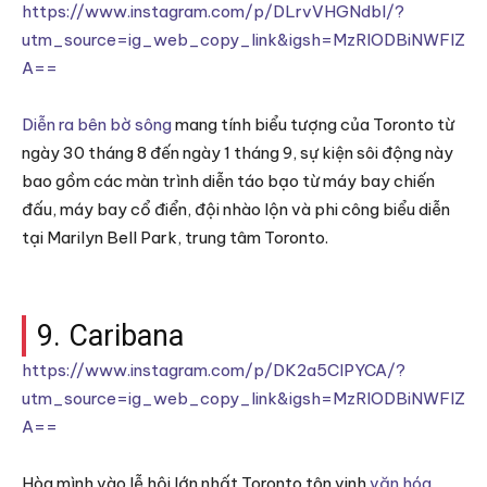
https://www.instagram.com/p/DLrvVHGNdbI/?
utm_source=ig_web_copy_link&igsh=MzRlODBiNWFlZ
A==
Diễn ra bên bờ sông
mang tính biểu tượng của Toronto từ
ngày 30 tháng 8 đến ngày 1 tháng 9, sự kiện sôi động này
bao gồm các màn trình diễn táo bạo từ máy bay chiến
đấu, máy bay cổ điển, đội nhào lộn và phi công biểu diễn
tại Marilyn Bell Park, trung tâm Toronto.
9. Caribana
https://www.instagram.com/p/DK2a5ClPYCA/?
utm_source=ig_web_copy_link&igsh=MzRlODBiNWFlZ
A==
Hòa mình vào lễ hội lớn nhất Toronto tôn vinh
văn hóa