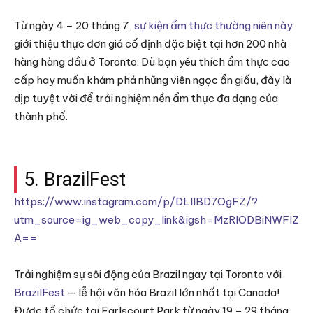
Từ ngày 4 – 20 tháng 7,
sự kiện ẩm thực thường niên này
giới thiệu thực đơn giá cố định đặc biệt tại hơn 200 nhà
hàng hàng đầu ở Toronto. Dù bạn yêu thích ẩm thực cao
cấp hay muốn khám phá những viên ngọc ẩn giấu, đây là
dịp tuyệt vời để trải nghiệm nền ẩm thực đa dạng của
thành phố.
5. BrazilFest
https://www.instagram.com/p/DLllBD7OgFZ/?
utm_source=ig_web_copy_link&igsh=MzRlODBiNWFlZ
A==
Trải nghiệm sự sôi động của Brazil ngay tại Toronto với
BrazilFest
— lễ hội văn hóa Brazil lớn nhất tại Canada!
Được tổ chức tại Earlscourt Park từ ngày 19 – 29 tháng