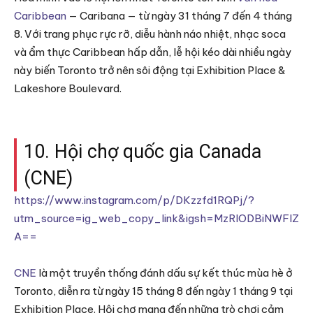
Caribbean
— Caribana — từ ngày 31 tháng 7 đến 4 tháng
8. Với trang phục rực rỡ, diễu hành náo nhiệt, nhạc soca
và ẩm thực Caribbean hấp dẫn, lễ hội kéo dài nhiều ngày
này biến Toronto trở nên sôi động tại Exhibition Place &
Lakeshore Boulevard.
10. Hội chợ quốc gia Canada
(CNE)
https://www.instagram.com/p/DKzzfd1RQPj/?
utm_source=ig_web_copy_link&igsh=MzRlODBiNWFlZ
A==
CNE
là một truyền thống đánh dấu sự kết thúc mùa hè ở
Toronto, diễn ra từ ngày 15 tháng 8 đến ngày 1 tháng 9 tại
Exhibition Place. Hội chợ mang đến những trò chơi cảm