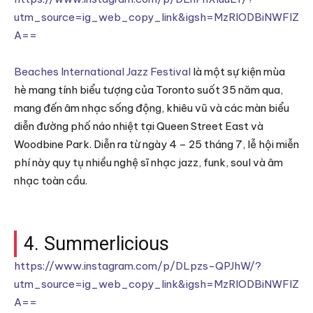
utm_source=ig_web_copy_link&igsh=MzRlODBiNWFlZ
A==
Beaches International Jazz Festival
là một sự kiện mùa
hè mang tính biểu tượng của Toronto suốt 35 năm qua,
mang đến âm nhạc sống động, khiêu vũ và các màn biểu
diễn đường phố náo nhiệt tại Queen Street East và
Woodbine Park. Diễn ra từ ngày 4 – 25 tháng 7, lễ hội miễn
phí này quy tụ nhiều nghệ sĩ nhạc jazz, funk, soul và âm
nhạc toàn cầu.
4. Summerlicious
https://www.instagram.com/p/DLpzs-QPJhW/?
utm_source=ig_web_copy_link&igsh=MzRlODBiNWFlZ
A==