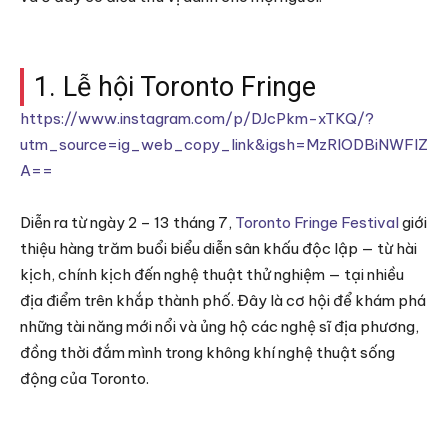
1. Lễ hội Toronto Fringe
https://www.instagram.com/p/DJcPkm-xTKQ/?
utm_source=ig_web_copy_link&igsh=MzRlODBiNWFlZ
A==
Diễn ra từ ngày 2 – 13 tháng 7,
Toronto Fringe Festival
giới
thiệu hàng trăm buổi biểu diễn sân khấu độc lập — từ hài
kịch, chính kịch đến nghệ thuật thử nghiệm — tại nhiều
địa điểm trên khắp thành phố. Đây là cơ hội để khám phá
những tài năng mới nổi và ủng hộ các nghệ sĩ địa phương,
đồng thời đắm mình trong không khí nghệ thuật sống
động của Toronto.