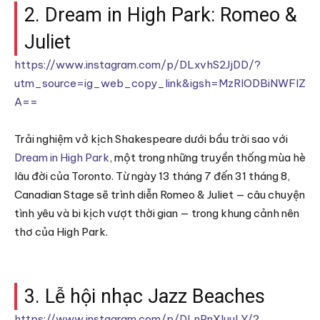
2. Dream in High Park: Romeo &
Juliet
https://www.instagram.com/p/DLxvhS2JjDD/?
utm_source=ig_web_copy_link&igsh=MzRlODBiNWFlZ
A==
Trải nghiệm vở kịch Shakespeare dưới bầu trời sao với
Dream in High Park
, một trong những truyền thống mùa hè
lâu đời của Toronto. Từ ngày 13 tháng 7 đến 31 tháng 8,
Canadian Stage sẽ trình diễn Romeo & Juliet — câu chuyện
tình yêu và bi kịch vượt thời gian — trong khung cảnh nên
thơ của High Park.
3. Lễ hội nhạc Jazz Beaches
https://www.instagram.com/p/DLnPnXluuLY/?