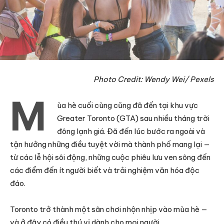
Photo Credit: Wendy Wei/ Pexels
M
ùa hè cuối cùng cũng đã đến tại khu vực
Greater Toronto (GTA) sau nhiều tháng trời
đông lạnh giá. Đã đến lúc bước ra ngoài và
tận hưởng những điều tuyệt vời mà thành phố mang lại —
từ các lễ hội sôi động, những cuộc phiêu lưu ven sông đến
các điểm đến ít người biết và trải nghiệm văn hóa độc
đáo.
Toronto trở thành một sân chơi nhộn nhịp vào mùa hè —
và ở đây có điều thú vị dành cho mọi người.