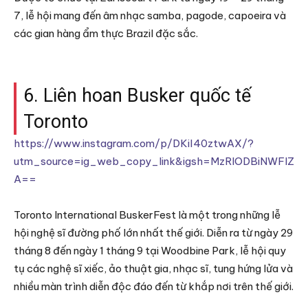
7, lễ hội mang đến âm nhạc samba, pagode, capoeira và
các gian hàng ẩm thực Brazil đặc sắc.
6. Liên hoan Busker quốc tế
Toronto
https://www.instagram.com/p/DKiI40ztwAX/?
utm_source=ig_web_copy_link&igsh=MzRlODBiNWFlZ
A==
Toronto International BuskerFest là một trong những lễ
hội nghệ sĩ đường phố lớn nhất thế giới. Diễn ra từ ngày 29
tháng 8 đến ngày 1 tháng 9 tại Woodbine Park, lễ hội quy
tụ các nghệ sĩ xiếc, ảo thuật gia, nhạc sĩ, tung hứng lửa và
nhiều màn trình diễn độc đáo đến từ khắp nơi trên thế giới.