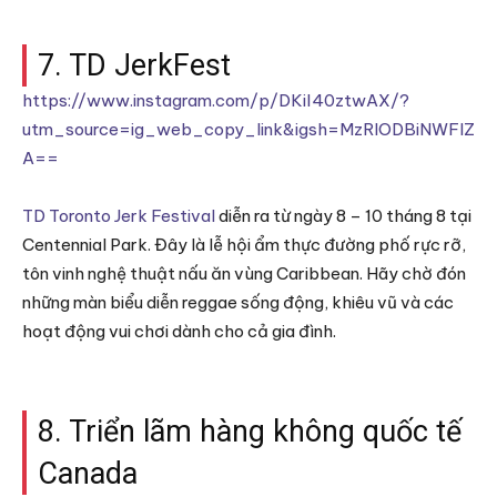
7. TD JerkFest
https://www.instagram.com/p/DKiI40ztwAX/?
utm_source=ig_web_copy_link&igsh=MzRlODBiNWFlZ
A==
TD Toronto Jerk Festival
diễn ra từ ngày 8 – 10 tháng 8 tại
Centennial Park. Đây là lễ hội ẩm thực đường phố rực rỡ,
tôn vinh nghệ thuật nấu ăn vùng Caribbean. Hãy chờ đón
những màn biểu diễn reggae sống động, khiêu vũ và các
hoạt động vui chơi dành cho cả gia đình.
8. Triển lãm hàng không quốc tế
Canada