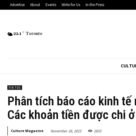
Advertise
About
Events
Write for Us
In the Press
22.1
C
Toronto
CULTU
TIN TỨC
Phân tích báo cáo kinh tế
Các khoản tiền được chi 
November 28, 2023
2833
Culture Magazine