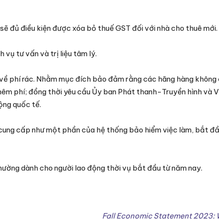
sẽ đủ điều kiện được xóa bỏ thuế GST đối với nhà cho thuê mới.
vụ tư vấn và trị liệu tâm lý.
 về phí rác. Nhằm mục đích bảo đảm rằng các hãng hàng không 
 thêm phí; đồng thời yêu cầu Ủy ban Phát thanh-Truyền hình và 
ộng quốc tế.
ợc cung cấp như một phần của hệ thống bảo hiểm việc làm, bắt đ
hường dành cho người lao động thời vụ bắt đầu từ năm nay.
Fall Economic Statement 2023: W