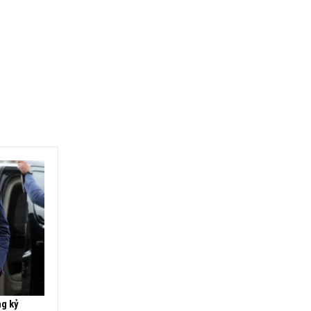
ng kỷ