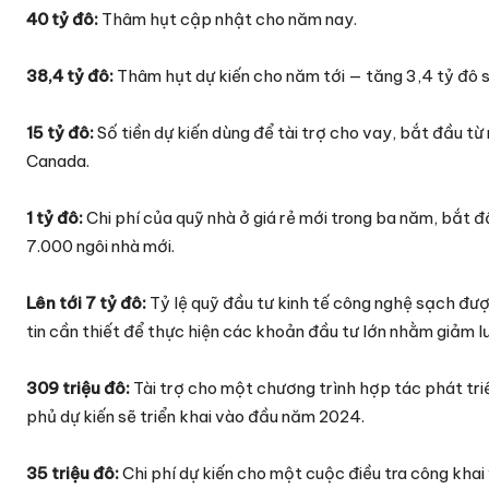
40 tỷ đô:
Thâm hụt cập nhật cho năm nay.
38,4 tỷ đô:
Thâm hụt dự kiến cho năm tới — tăng 3,4 tỷ đô s
15 tỷ đô:
Số tiền dự kiến dùng để tài trợ cho vay, bắt đầu 
Canada.
1 tỷ đô:
Chi phí của quỹ nhà ở giá rẻ mới trong ba năm, bắt 
7.000 ngôi nhà mới.
Lên tới 7 tỷ đô:
Tỷ lệ quỹ đầu tư kinh tế công nghệ sạch đư
tin cần thiết để thực hiện các khoản đầu tư lớn nhằm giảm lư
309 triệu đô:
Tài trợ cho một chương trình hợp tác phát tri
phủ dự kiến sẽ triển khai vào đầu năm 2024.
35 triệu đô:
Chi phí dự kiến cho một cuộc điều tra công khai