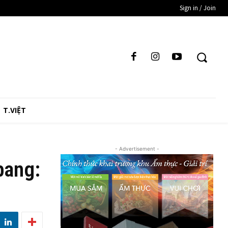
Sign in / Join
T.VIỆT
- Advertisement -
bang: