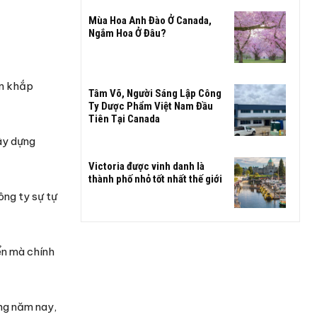
Mùa Hoa Anh Đào Ở Canada,
Ngắm Hoa Ở Đâu?
ên khắp
Tâm Võ, Người Sáng Lập Công
Ty Dược Phẩm Việt Nam Đầu
Tiên Tại Canada
ây dựng
Victoria được vinh danh là
thành phố nhỏ tốt nhất thế giới
ng ty sự tự
ển mà chính
ong năm nay,