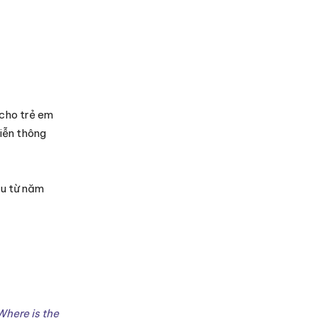
cho trẻ em
Viễn thông
ầu từ năm
here is the