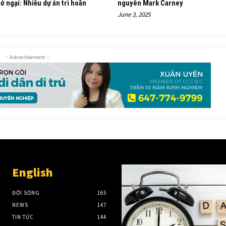
ở ngại: Nhiều dự án trì hoãn
nguyên Mark Carney
June 3, 2025
- Advertisement -
English
ĐỜI SỐNG
165
NEWS
147
TIN TỨC
144