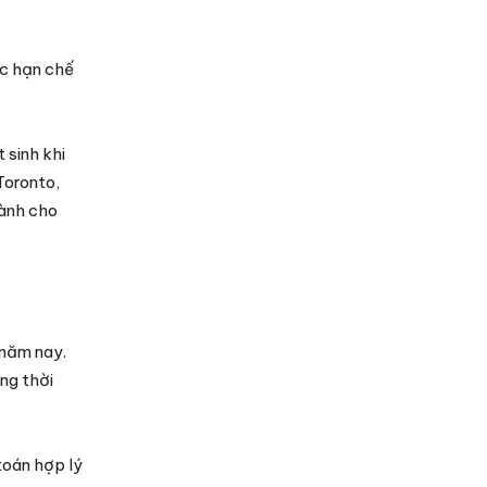
ệc hạn chế
 sinh khi
Toronto,
hành cho
 năm nay.
ng thời
toán hợp lý