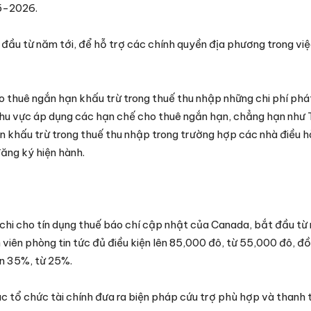
25-2026.
 đầu từ năm tới, để hỗ trợ các chính quyền địa phương trong vi
o thuê ngắn hạn khấu trừ trong thuế thu nhập những chi phí phát
khu vực áp dụng các hạn chế cho thuê ngắn hạn, chẳng hạn như 
n khấu trừ trong thuế thu nhập trong trường hợp các nhà điều 
ăng ký hiện hành.
 chi cho tín dụng thuế báo chí cập nhật của Canada, bắt đầu từ
 viên phòng tin tức đủ điều kiện lên 85,000 đô, từ 55,000 đô, đồ
ên 35%, từ 25%.
 tổ chức tài chính đưa ra biện pháp cứu trợ phù hợp và thanh 