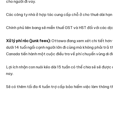
cho người đi vay.
Các công ty nhà ở hợp tác cung cấp chỗ ở cho thuê dài hạn 
Chính phủ liên bang sẽ miễn thuế GST và HST đối với các dịch 
Xử lý phí rác (junk fees):
Ottawa đang xem xét chi tiết hơn
dưới 14 tuổi ngồi cạnh người lớn đi cùng mà không phải trả
Canada tiến hành một cuộc điều tra về phí chuyển vùng di đ
Lợi ích nhận con nuôi kéo dài 15 tuần có thể chia sẻ sẽ đư
nay.
Sẽ có thêm tối đa 4 tuần trợ cấp bảo hiểm việc làm thông t