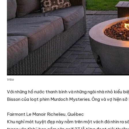
Vrbo
Với những hồ nước thanh bình và những ngôi nhà nhỏ kiểu biệ
Bisson của loạt phim Murdoch Mysteries. Ông và vợ hiện sở
Fairmont Le Manoir Richelieu, Québec
Khu nghỉ mát tuyệt đẹp này nằm trên một vách đá nhìn ra sô