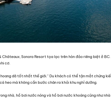
& Châteaux, Sonora Resort tọa lạc trên hòn đảo riêng biệt ở BC.
hi cơ.
hoang dã tốt nhất thế giới.” Du khách có thể tận mắt chứng kiế
à cá heo mà không cần bước chân ra khỏi khu nghỉ dưỡng.
rong nhà, hồ bơi nước nóng và hồ bơi nước khoáng cũng như nhà 