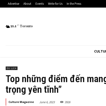
Advertise
About
Events
Write for Us
In the Press
21.1
C
Toronto
CULTU
DU LỊCH
Top những điểm đến mang 
trọng yên tĩnh”
June 6, 2023
3926
Culture Magazine