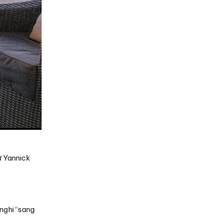
ử Yannick
nghi “sang