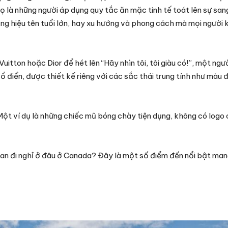
họ là những người áp dụng quy tắc ăn mặc tinh tế toát lên sự sa
ơng hiệu tên tuổi lớn, hay xu hướng và phong cách mà mọi người
itton hoặc Dior để hét lên “Hãy nhìn tôi, tôi giàu có!”, một ngư
 điển, được thiết kế riêng với các sắc thái trung tính như màu đ
ột ví dụ là những chiếc mũ bóng chày tiện dụng, không có logo 
gian đi nghỉ ở đâu ở Canada? Đây là một số điểm đến nổi bật m