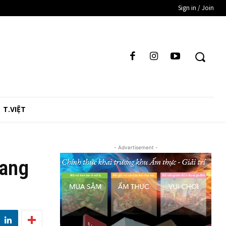
Sign in / Join
T.VIỆT
- Advertisement -
sang