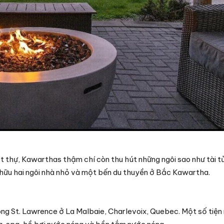
t thự, Kawarthas thậm chí còn thu hút những ngôi sao như tài t
 hữu hai ngôi nhà nhỏ và một bến du thuyền ở Bắc Kawartha.
ng St. Lawrence ở La Malbaie, Charlevoix, Quebec. Một số tiện 