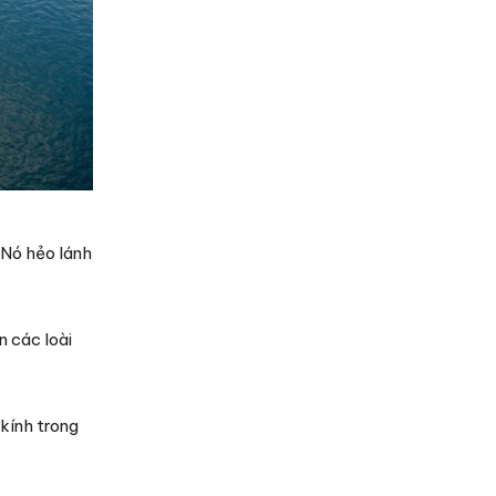
 Nó hẻo lánh
n các loài
kính trong