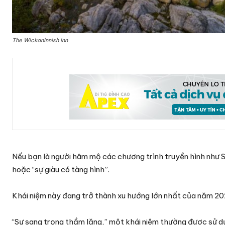
The Wickaninnish Inn
Nếu bạn là người hâm mộ các chương trình truyền hình như S
hoặc “sự giàu có tàng hình”.
Khái niệm này đang trở thành xu hướng lớn nhất của năm 20
“Sự sang trọng thầm lặng,” một khái niệm thường được sử dụ