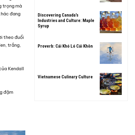
ng trọng mà
 khác đang
Discovering Canada’s
Industries and Culture: Maple
Syrup
ời theo đuổi
en, trắng,
Proverb: Cái Khó Ló Cái Khôn
của Kendall
Vietnamese Culinary Culture
ang đậm