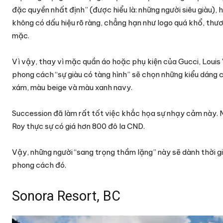
đặc quyền nhất định” (được hiểu là: những người siêu giàu), 
không có dấu hiệu rõ ràng, chẳng hạn như logo quá khổ, thư
mặc.
Vì vậy, thay vì mặc quần áo hoặc phụ kiện của Gucci, Louis Vu
phong cách “sự giàu có tàng hình” sẽ chọn những kiểu dáng cổ
xám, màu beige và màu xanh navy.
Succession đã làm rất tốt việc khắc họa sự nhạy cảm này. M
Roy thực sự có giá hơn 800 đô la CND.
Vậy, những người “sang trọng thầm lặng” này sẽ dành thời 
phong cách đó.
Sonora Resort, BC